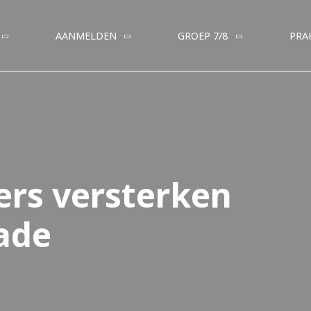
AANMELDEN
GROEP 7/8
PRA
rs versterken
rade