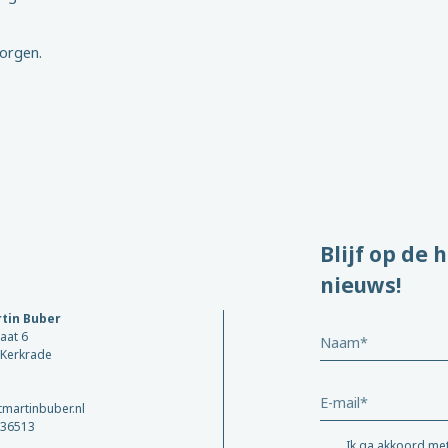
orgen.
Blijf op de 
nieuws!
tin Buber
aat 6
Naam
 Kerkrade
*
Email
martinbuber.nl
*
36513
Ik ga akkoord met
*