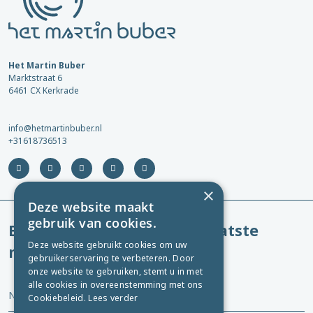
Het Martin Buber
Marktstraat 6
6461 CX Kerkrade
info@hetmartinbuber.nl
+31618736513
×
Deze website maakt
gebruik van cookies.
Blijf op de hoogte van het laatste
Deze website gebruikt cookies om uw
nieuws!
gebruikerservaring te verbeteren. Door
onze website te gebruiken, stemt u in met
alle cookies in overeenstemming met ons
Naam
Cookiebeleid.
Lees verder
*