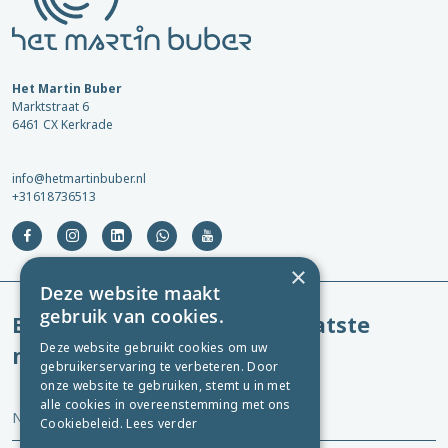
Het Martin Buber
Marktstraat 6
6461 CX Kerkrade
info@hetmartinbuber.nl
+31618736513
×
Deze website maakt
gebruik van cookies.
Blijf op de hoogte van het laatste
Deze website gebruikt cookies om uw
nieuws!
gebruikerservaring te verbeteren. Door
onze website te gebruiken, stemt u in met
alle cookies in overeenstemming met ons
Naam
Cookiebeleid.
Lees verder
*